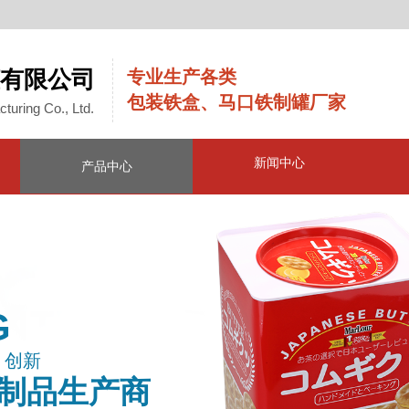
有限公司
专业生产各类
包装铁盒、马口铁制罐厂家
turing Co., Ltd.
新闻中心
产品中心
G
、创新
制品生产商