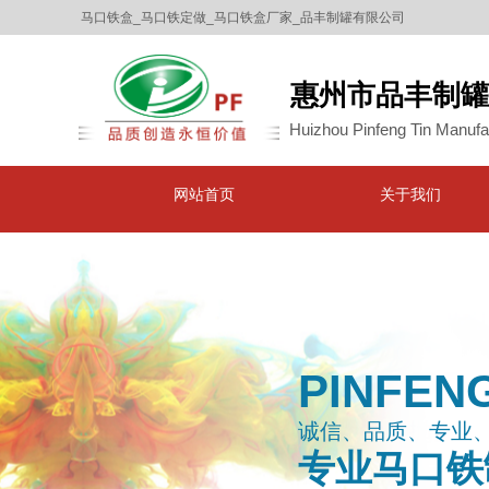
马口铁盒_马口铁定做_马口铁盒厂家_品丰制罐有限公司
惠州市品丰制罐
Huizhou Pinfeng Tin Manufac
网站首页
关于我们
PINFEN
诚信、品质、专业
专业马口铁