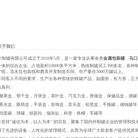
关于我们
丰制罐有限公司
成立于2010年5月，是一家专业从事各类
金属包装罐
、
马口
体的综合企业。占地面积10000多平方米，熟练制罐员工300多名，各种
产线，流水拉包装线和磨具开发制造车间。年产量在3000万罐以上。
不同客人不同的要求，生产出各种形状的铁罐产品，如圆形，长方形，正
品系列：
：糖果盒，饼干盒，月饼盒，茶叶盒，巧克力盒，香烟盒，保健品盒，酒罐
：香水盒，眼睛盒，手表盒，首饰盒，音乐盒，铅笔盒，手挽罐，储钱罐等
：鸡蛋罐，球罐，钥匙扣，烟灰缸，杯垫，铁桶，车罐等
持“诚信为本，以人为本’’的宗旨，聚集了国内外制罐企业的管理和技
用了先进的设备，人性化的管理模式，从而为全球广大新老客户提供优质