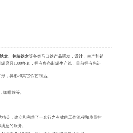
铁盒
、
包装铁盒
等各类
马口铁产品研发，设计，生产和销
制罐磨具1000多套，拥有多条制罐生产线，目前拥有先进
方形，异形和其它铁艺制品。
，咖啡罐等。
术精英，建立和完善了一套行之有效的工作流程和质量控
和满意的服务。