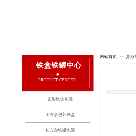
马口铁音乐铃罐
网站首页
异形
>>
铁盒铁罐中心
PRODUCT CENTER
包装贴存钱罐
圆形铁盒包装
正方形包装铁盒
长方形铁罐包装