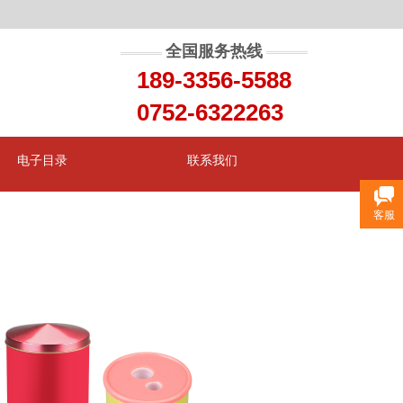
全国服务热线
189-3356-5588
0752-6322263
电子目录
联系我们
客服