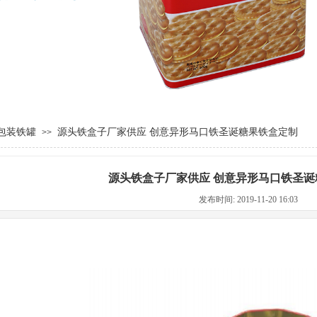
包装铁罐
源头铁盒子厂家供应 创意异形马口铁圣诞糖果铁盒定制
>>
源头铁盒子厂家供应 创意异形马口铁圣诞
发布时间: 2019-11-20 16:03