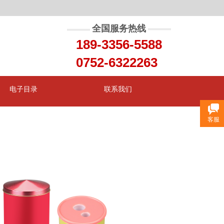
全国服务热线
189-3356-5588
0752-6322263
电子目录
联系我们
客服