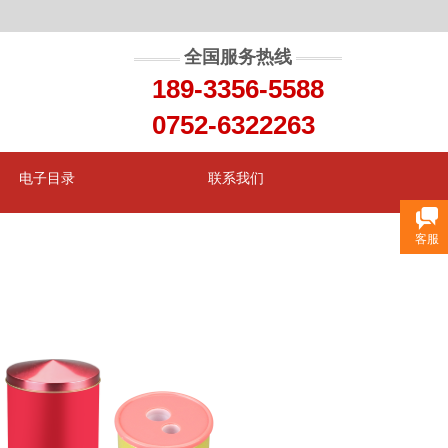
全国服务热线
189-3356-5588
0752-6322263
电子目录
联系我们
客服