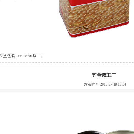
铁盒包装
五金罐工厂
>>
五金罐工厂
发布时间: 2018-07-19 13:34