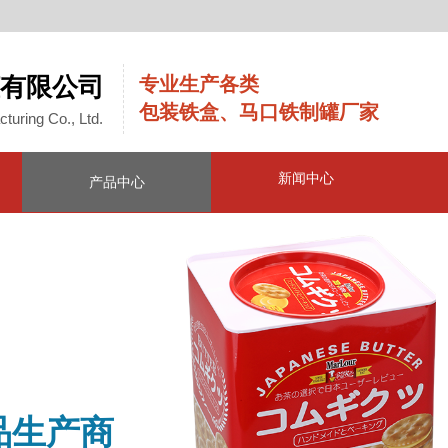
有限公司
专业生产各类
包装铁盒、马口铁制罐厂家
turing Co., Ltd.
新闻中心
产品中心
品生产商