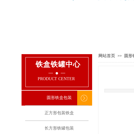
网站首页
圆形
>>
铁盒铁罐中心
PRODUCT CENTER
圆形铁盒包装
正方形包装铁盒
长方形铁罐包装