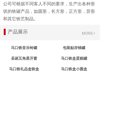
公司可根据不同客人不同的要求，生产出各种形
状的铁罐产品，如圆形，长方形，正方形，异形
和其它铁艺制品。
产品展示
新闻动态
MORE+
MORE+
马口铁音乐铃罐
包装贴存钱罐
圣诞五角星开窗
马口铁盒蛋糕罐
马口铁礼品盒铁盒
马口铁盒小圆盒