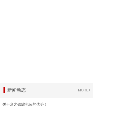
新闻动态
MORE+
饼干盒之铁罐包装的优势！
2021-04-10
大家都想知道由于曲奇类食品，容易碎，虽然曲奇包装有
很多种，但